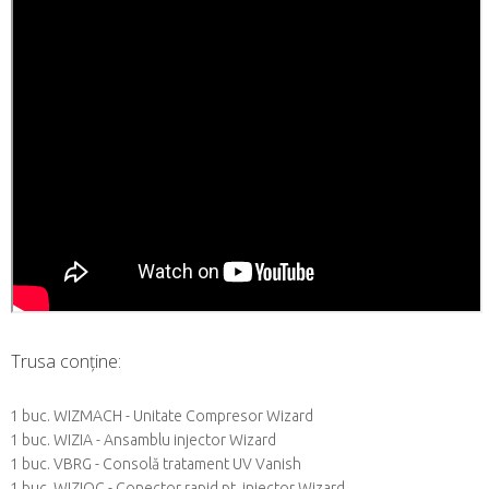
Trusa conține:
1 buc. WIZMACH - Unitate Compresor Wizard
1 buc. WIZIA - Ansamblu injector Wizard
1 buc. VBRG - Consolă tratament UV Vanish
1 buc. WIZIQC - Conector rapid pt. injector Wizard