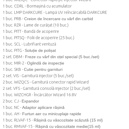
1 buc. CDRL - Bormașină cu acumulator
1 buc. LMP DARKCURE - Lampă UV reîncărcabilă DARKCURE
1 buc. PRB -
Creion de încercare cu vârf din carbid
1 buc. RZR - Lame de curățat (10 buc.)
1 buc. PITT - Bandă de acoperire
1 buc. PITSQ - Folii de acoperire (25 buc.)
1 buc. SCL - Lubrifiant ventuză
1 buc. PITG -
Soluție de polișat
2 set. DBM -
Freze cu vârf din oțel special (5 buc./set)
1 buc. MIR-2 -
Oglindă de inspecție
1 buc. SKB -
Cutie pentru garnituri
2 set. VIS - Garnitură injector (5 buc./set)
2 buc. WIZQCS - Garnitură conector rapid Wizard
2 set. VFS - Garnitură consolă injector (2 buc./set)
1 buc. WIZCHGR - Încărcător Wizard 16.8V
2 buc. CJ -
Expandor
1 buc. NC -
Adaptor aplicare rășină
1 buc. AH -
Furtun aer cu minicuplaje rapide
1 buc. RLVAF-15 -
Rășină cu vâscozitate scăzută (15 ml)
1 buc. RMVAF-15 -
Rășină cu vâscozitate medie(15 ml)