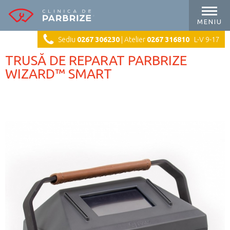
MENIU
Sediu
0267 306230
| Atelier
0267 316810
L-V 9-17
TRUSĂ DE REPARAT PARBRIZE
WIZARD™ SMART
Cod produs:
Wizard