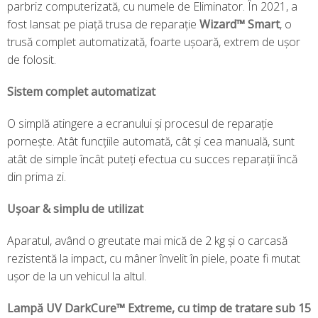
parbriz computerizată, cu numele de Eliminator. În 2021, a
fost lansat pe piață trusa de reparație
Wizard™ Smart
, o
trusă complet automatizată, foarte ușoară, extrem de ușor
de folosit.
Sistem complet automatizat
O simplă atingere a ecranului și procesul de reparație
pornește. Atât funcțiile automată, cât și cea manuală, sunt
atât de simple încât puteți efectua cu succes reparații încă
din prima zi.
Ușoar & simplu de utilizat
Aparatul, având o greutate mai mică de 2 kg și o carcasă
rezistentă la impact, cu mâner învelit în piele, poate fi mutat
ușor de la un vehicul la altul.
Lampă UV DarkCure™ Extreme, cu timp de tratare sub 15